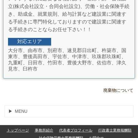
立(株式会社設立・合同会社設立)、労働・社会保険手続
き、助成金、就業規則、給与計算など建設業に関連す
る手続きに専門特化しておりますので建設業に関連す
る手続きのことならお任せ下さい！！
対応エリア
大分市、由布市、別府市、速見郡日出町、杵築市、国
東市、豊後高田市、宇佐市、中津市、玖珠郡玖珠町、
九重町、日田市、竹田市、豊後大野市、佐伯市、津久
見市、臼杵市
廃棄物について
MENU
トップページ
事務所紹介
代表者プロフィール
行政書士業務報酬額
社会保険労務士業務報酬額
お問合せ