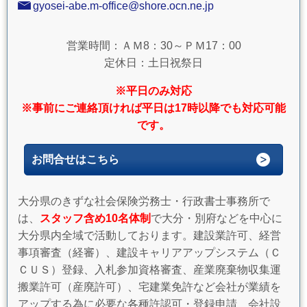
gyosei-abe.m-office@shore.ocn.ne.jp
営業時間：ＡＭ8：30～ＰＭ17：00
定休日：土日祝祭日
※平日のみ対応
※事前にご連絡頂ければ平日は17時以降でも対応可能
です。
お問合せはこちら
大分県のきずな社会保険労務士・行政書士事務所で
は、
スタッフ含め10名体制
で大分・別府などを中心に
大分県内全域で活動しております。建設業許可、経営
事項審査（経審）、建設キャリアアップシステム（Ｃ
ＣＵＳ）登録、入札参加資格審査、産業廃棄物収集運
搬業許可（産廃許可）、宅建業免許など会社が業績を
アップする為に必要な各種許認可・登録申請 会社設