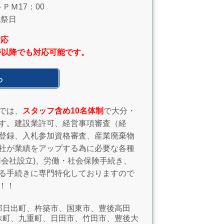
ＰＭ17：00
祝祭日
対応
時以降でも対応可能です。
ら
では、
スタッフ含め10名体制
で大分・
す。建設業許可、経営事項審査（経
登録、入札参加資格審査、産業廃棄物
社が業績をアップする為に必要な各種
会社設立)、労働・社会保険手続き、
る手続きに専門特化しておりますので
！！
郡日出町、杵築市、国東市、豊後高田
珠町、九重町、日田市、竹田市、豊後大