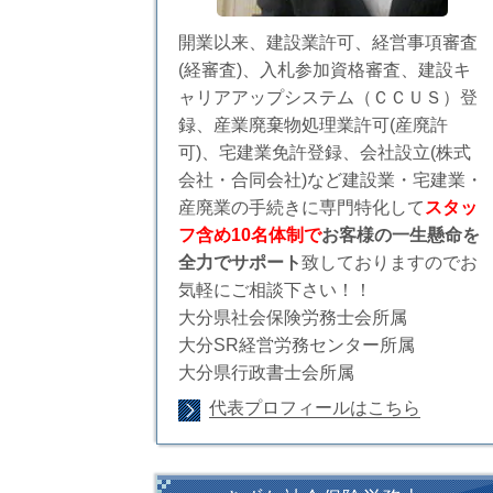
開業以来、建設業許可、経営事項審査
(経審査)、入札参加資格審査、建設キ
ャリアアップシステム（ＣＣＵＳ）登
録、産業廃棄物処理業許可(産廃許
可)、宅建業免許登録、会社設立(株式
会社・合同会社)など建設業・宅建業・
産廃業の手続きに専門特化して
スタッ
フ含め10名体制で
お客様の一生懸命を
全力でサポート
致しておりますのでお
気軽にご相談下さい！！
大分県社会保険労務士会所属
大分SR経営労務センター所属
大分県行政書士会所属
代表プロフィールはこちら