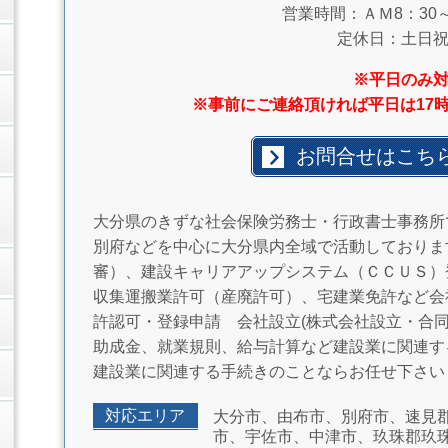
営業時間：ＡＭ8：30～
定休日：土日
※平日のみ
※事前にご連絡頂ければ平日は17
お問合せはこち
大分県のきずな社会保険労務士・行政書士事務所
別府などを中心に大分県内全域で活動しておりま
審）、建設キャリアアップシステム（ＣＣＵＳ）
収集運搬業許可（産廃許可）、宅建業免許など会
許認可・登録申請 会社設立(株式会社設立・合同
助成金、就業規則、給与計算など建設業に関連す
建設業に関連する手続きのことならお任せ下さい
対応エリア
大分市、由布市、別府市、速見
市、宇佐市、中津市、玖珠郡玖